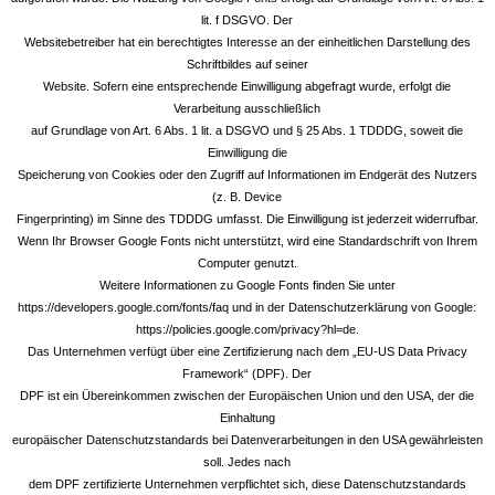
lit. f DSGVO. Der
Websitebetreiber hat ein berechtigtes Interesse an der einheitlichen Darstellung des
Schriftbildes auf seiner
Website. Sofern eine entsprechende Einwilligung abgefragt wurde, erfolgt die
Verarbeitung ausschließlich
auf Grundlage von Art. 6 Abs. 1 lit. a DSGVO und § 25 Abs. 1 TDDDG, soweit die
Einwilligung die
Speicherung von Cookies oder den Zugriff auf Informationen im Endgerät des Nutzers
(z. B. Device
Fingerprinting) im Sinne des TDDDG umfasst. Die Einwilligung ist jederzeit widerrufbar.
Wenn Ihr Browser Google Fonts nicht unterstützt, wird eine Standardschrift von Ihrem
Computer genutzt.
Weitere Informationen zu Google Fonts finden Sie unter
https://developers.google.com/fonts/faq und in der Datenschutzerklärung von Google:
https://policies.google.com/privacy?hl=de.
Das Unternehmen verfügt über eine Zertifizierung nach dem „EU-US Data Privacy
Framework“ (DPF). Der
DPF ist ein Übereinkommen zwischen der Europäischen Union und den USA, der die
Einhaltung
europäischer Datenschutzstandards bei Datenverarbeitungen in den USA gewährleisten
soll. Jedes nach
dem DPF zertifizierte Unternehmen verpflichtet sich, diese Datenschutzstandards