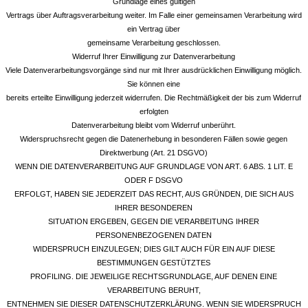
Grundlage eines gültigen
Vertrags über Auftragsverarbeitung weiter. Im Falle einer gemeinsamen Verarbeitung wird
ein Vertrag über
gemeinsame Verarbeitung geschlossen.
Widerruf Ihrer Einwilligung zur Datenverarbeitung
Viele Datenverarbeitungsvorgänge sind nur mit Ihrer ausdrücklichen Einwilligung möglich.
Sie können eine
bereits erteilte Einwilligung jederzeit widerrufen. Die Rechtmäßigkeit der bis zum Widerruf
erfolgten
Datenverarbeitung bleibt vom Widerruf unberührt.
Widerspruchsrecht gegen die Datenerhebung in besonderen Fällen sowie gegen
Direktwerbung (Art. 21 DSGVO)
WENN DIE DATENVERARBEITUNG AUF GRUNDLAGE VON ART. 6 ABS. 1 LIT. E
ODER F DSGVO
ERFOLGT, HABEN SIE JEDERZEIT DAS RECHT, AUS GRÜNDEN, DIE SICH AUS
IHRER BESONDEREN
SITUATION ERGEBEN, GEGEN DIE VERARBEITUNG IHRER
PERSONENBEZOGENEN DATEN
WIDERSPRUCH EINZULEGEN; DIES GILT AUCH FÜR EIN AUF DIESE
BESTIMMUNGEN GESTÜTZTES
PROFILING. DIE JEWEILIGE RECHTSGRUNDLAGE, AUF DENEN EINE
VERARBEITUNG BERUHT,
ENTNEHMEN SIE DIESER DATENSCHUTZERKLÄRUNG. WENN SIE WIDERSPRUCH