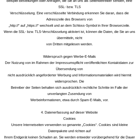
Beispiel Bestellungen oder Anfragen, die Sie an uns als Seitenbetreiber senden, eine
SSL- bzw. TLS
Verschlüsselung. Eine verschlüsselte Verbindung erkennen Sie daran, dass die
Adresszeile des Browsers von
„http://“ auf „https://“ wechselt und an dem Schloss-Symbol in Ihrer Browserzeile.
Wenn die SSL- bzw. TLS-Verschlüsselung aktiviert ist, können die Daten, die Sie an uns
übermitteln, nicht
von Dritten mitgelesen werden.
Widerspruch gegen Werbe-E-Mails
Der Nutzung von im Rahmen der Impressumspflicht veröffentlichten Kontaktdaten zur
Übersendung von
nicht ausdrücklich angeforderter Werbung und Informationsmaterialien wird hiermit
widersprochen. Die
Betreiber der Seiten behalten sich ausdrücklich rechtliche Schritte im Falle der
unverlangten Zusendung von
Werbeinformationen, etwa durch Spam-E-Mails, vor.
4. Datenerfassung auf dieser Website
Cookies
Unsere Internetseiten verwenden so genannte „Cookies“. Cookies sind kleine
Datenpakete und richten auf
Ihrem Endgerät keinen Schaden an. Sie werden entweder vorübergehend für die Dauer