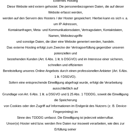
Externes Hosting
Diese Website wird extern gehostet. Die personenbezogenen Daten, die auf dieser
Website erfasst werden,
werden auf den Servern des Hosters / der Hoster gespeichert. Hierbei kann es sich v. a.
um IP-Adressen,
Kontaktanfragen, Meta- und Kommunikationsdaten, Vertragsdaten, Kontaktdaten,
Namen, Websitezugriffe
und sonstige Daten, die über eine Website generiert werden, handeln.
Das externe Hosting erfolgt zum Zwecke der Vertragserfüllung gegenüber unseren
potenziellen und
bestehenden Kunden (Art. 6 Abs. 1 lit. b DSGVO) und im Interesse einer sicheren,
schnellen und effizienten
Bereitstellung unseres Online-Angebots durch einen professionellen Anbieter (Art. 6 Abs.
1 lit. f DSGVO).
Sofern eine entsprechende Einwilligung abgefragt wurde, erfolgt die Verarbeitung
ausschließlich auf
Grundlage von Art. 6 Abs. 1 lit. a DSGVO und § 25 Abs. 1 TDDDG, soweit die Einwilligung
die Speicherung
von Cookies oder den Zugriff auf Informationen im Endgerät des Nutzers (z. B. Device-
Fingerprinting) im
Sinne des TDDDG umfasst. Die Einwilligung ist jederzeit widerrufbar.
Unser(e) Hoster wird bzw. werden Ihre Daten nur insoweit verarbeiten, wie dies zur
Erfüllung seiner