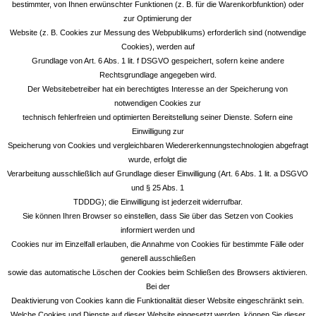
bestimmter, von Ihnen erwünschter Funktionen (z. B. für die Warenkorbfunktion) oder
zur Optimierung der
Website (z. B. Cookies zur Messung des Webpublikums) erforderlich sind (notwendige
Cookies), werden auf
Grundlage von Art. 6 Abs. 1 lit. f DSGVO gespeichert, sofern keine andere
Rechtsgrundlage angegeben wird.
Der Websitebetreiber hat ein berechtigtes Interesse an der Speicherung von
notwendigen Cookies zur
technisch fehlerfreien und optimierten Bereitstellung seiner Dienste. Sofern eine
Einwilligung zur
Speicherung von Cookies und vergleichbaren Wiedererkennungstechnologien abgefragt
wurde, erfolgt die
Verarbeitung ausschließlich auf Grundlage dieser Einwilligung (Art. 6 Abs. 1 lit. a DSGVO
und § 25 Abs. 1
TDDDG); die Einwilligung ist jederzeit widerrufbar.
Sie können Ihren Browser so einstellen, dass Sie über das Setzen von Cookies
informiert werden und
Cookies nur im Einzelfall erlauben, die Annahme von Cookies für bestimmte Fälle oder
generell ausschließen
sowie das automatische Löschen der Cookies beim Schließen des Browsers aktivieren.
Bei der
Deaktivierung von Cookies kann die Funktionalität dieser Website eingeschränkt sein.
Welche Cookies und Dienste auf dieser Website eingesetzt werden, können Sie dieser