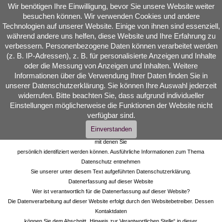
Direkt zum Seiteninhalt
Wir benötigen Ihre Einwilligung, bevor Sie unsere Website weiter
Reinkarnationstherapie  
besuchen können. Wir verwenden Cookies und andere
Seelenreisen Quantenheilung
Technologien auf unserer Website. Einige von ihnen sind essenziell,
während andere uns helfen, diese Website und Ihre Erfahrung zu
Menü überspringen
verbessern. Personenbezogene Daten können verarbeitet werden
(z. B. IP-Adressen), z. B. für personalisierte Anzeigen und Inhalte
oder die Messung von Anzeigen und Inhalten. Weitere
Datenschutzverantwortung
Informationen über die Verwendung Ihrer Daten finden Sie in
Datenschutzerklärung
unserer Datenschutzerklärung. Sie können Ihre Auswahl jederzeit
1. Datenschutz auf einen Blick
widerrufen. Bitte beachten Sie, dass aufgrund individueller
Allgemeine Hinweise
Einstellungen möglicherweise die Funktionen der Website nicht
Die folgenden Hinweise geben einen einfachen Überblick darüber, was mit Ihren
verfügbar sind.
personenbezogenen Daten
Einverstanden
passiert, wenn Sie diese Website besuchen. Personenbezogene Daten sind alle Daten,
mit denen Sie
persönlich identifiziert werden können. Ausführliche Informationen zum Thema
Datenschutz entnehmen
Sie unserer unter diesem Text aufgeführten Datenschutzerklärung.
Datenerfassung auf dieser Website
Wer ist verantwortlich für die Datenerfassung auf dieser Website?
Die Datenverarbeitung auf dieser Website erfolgt durch den Websitebetreiber. Dessen
Kontaktdaten
können Sie dem Abschnitt „Hinweis zur Verantwortlichen Stelle“ in dieser