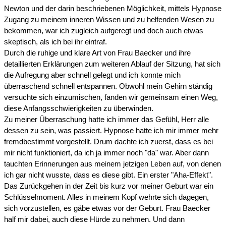
Newton und der darin beschriebenen Möglichkeit, mittels Hypnose
Zugang zu meinem inneren Wissen und zu helfenden Wesen zu
bekommen, war ich zugleich aufgeregt und doch auch etwas
skeptisch, als ich bei ihr eintraf.
Durch die ruhige und klare Art von Frau Baecker und ihre
detaillierten Erklärungen zum weiteren Ablauf der Sitzung, hat sich
die Aufregung aber schnell gelegt und ich konnte mich
überraschend schnell entspannen. Obwohl mein Gehirn ständig
versuchte sich einzumischen, fanden wir gemeinsam einen Weg,
diese Anfangsschwierigkeiten zu überwinden.
Zu meiner Überraschung hatte ich immer das Gefühl, Herr alle
dessen zu sein, was passiert. Hypnose hatte ich mir immer mehr
fremdbestimmt vorgestellt. Drum dachte ich zuerst, dass es bei
mir nicht funktioniert, da ich ja immer noch "da" war. Aber dann
tauchten Erinnerungen aus meinem jetzigen Leben auf, von denen
ich gar nicht wusste, dass es diese gibt. Ein erster "Aha-Effekt".
Das Zurückgehen in der Zeit bis kurz vor meiner Geburt war ein
Schlüsselmoment. Alles in meinem Kopf wehrte sich dagegen,
sich vorzustellen, es gäbe etwas vor der Geburt. Frau Baecker
half mir dabei, auch diese Hürde zu nehmen. Und dann