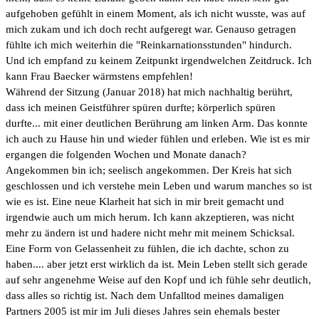
aufgehoben gefühlt in einem Moment, als ich nicht wusste, was auf
mich zukam und ich doch recht aufgeregt war. Genauso getragen
fühlte ich mich weiterhin die "Reinkarnationsstunden" hindurch.
Und ich empfand zu keinem Zeitpunkt irgendwelchen Zeitdruck. Ich
kann Frau Baecker wärmstens empfehlen!
Während der Sitzung (Januar 2018) hat mich nachhaltig berührt,
dass ich meinen Geistführer spüren durfte; körperlich spüren
durfte... mit einer deutlichen Berührung am linken Arm. Das konnte
ich auch zu Hause hin und wieder fühlen und erleben. Wie ist es mir
ergangen die folgenden Wochen und Monate danach?
Angekommen bin ich; seelisch angekommen. Der Kreis hat sich
geschlossen und ich verstehe mein Leben und warum manches so ist
wie es ist. Eine neue Klarheit hat sich in mir breit gemacht und
irgendwie auch um mich herum. Ich kann akzeptieren, was nicht
mehr zu ändern ist und hadere nicht mehr mit meinem Schicksal.
Eine Form von Gelassenheit zu fühlen, die ich dachte, schon zu
haben.... aber jetzt erst wirklich da ist. Mein Leben stellt sich gerade
auf sehr angenehme Weise auf den Kopf und ich fühle sehr deutlich,
dass alles so richtig ist. Nach dem Unfalltod meines damaligen
Partners 2005 ist mir im Juli dieses Jahres sein ehemals bester