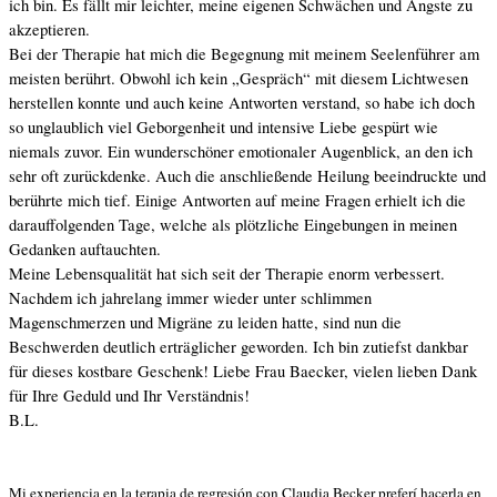
ich bin. Es fällt mir leichter, meine eigenen Schwächen und Ängste zu
akzeptieren.
Bei der Therapie hat mich die Begegnung mit meinem Seelenführer am
meisten berührt. Obwohl ich kein „Gespräch“ mit diesem Lichtwesen
herstellen konnte und auch keine Antworten verstand, so habe ich doch
so unglaublich viel Geborgenheit und intensive Liebe gespürt wie
niemals zuvor. Ein wunderschöner emotionaler Augenblick, an den ich
sehr oft zurückdenke. Auch die anschließende Heilung beeindruckte und
berührte mich tief. Einige Antworten auf meine Fragen erhielt ich die
darauffolgenden Tage, welche als plötzliche Eingebungen in meinen
Gedanken auftauchten.
Meine Lebensqualität hat sich seit der Therapie enorm verbessert.
Nachdem ich jahrelang immer wieder unter schlimmen
Magenschmerzen und Migräne zu leiden hatte, sind nun die
Beschwerden deutlich erträglicher geworden. Ich bin zutiefst dankbar
für dieses kostbare Geschenk!
Liebe Frau Baecker, vielen lieben Dank
für Ihre Geduld und Ihr Verständnis!
B.L.
Mi experiencia en la terapia de regresión con Claudia Becker preferí hacerla en