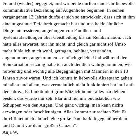
Freund (wieder) begegnet, und wir beide durften eine sehr liebevolle
kommunikative Beziehung auf Augenhöhe beginnen. In seinen
vergangenen 13 Jahren durfte er sich so entwickeln, dass sich in ihm
eine ungeahnte Tiefe breit gemacht hat und uns beide ähnliche
Dinge interessieren, angefangen von Familien- und
Systemaufstellungen über Geistheilung bis zur Reinkarnation... Ich
hätte alles erwartet, nur ihn nicht, und gleich gar nicht so! Umso
mehr fühle ich mich wohl, getragen, behütet, verstanden,
angenommen, angekommen... einfach geliebt. Und während der
Reinkarnationssitzung habe ich auch deutlich wahrgenommen, wie
notwendig und wichtig alle Begegnungen mit Männern in den 13
Jahren zuvor waren. Und ich konnte in liebevolle Akzeptanz gehen
mit allen und allem, was vermeintlich nicht funktioniert hat im Laufe
der Jahre... Es funktioniert grundsätzlich immer alles- zu deinem
besten; das wurde mir sehr klar und fiel mir buchstäblich wie
Schuppen von den Augen! Und ganz wichtig: man kann nichts
erzwingen oder beschleunigen. Alles kommt zur rechten Zeit. Es
durchflutet mich einfach eine große Dankbarkeit gegenüber dem
und Demut vor dem "großen Ganzen“!
Anja W.