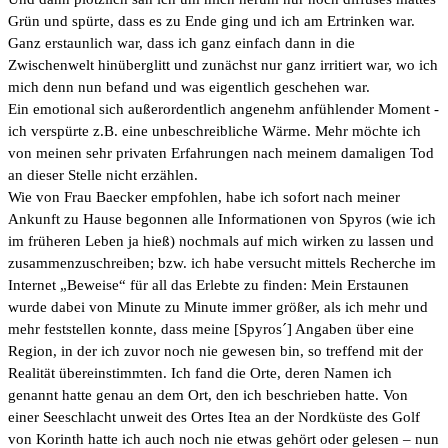
Grün und spürte, dass es zu Ende ging und ich am Ertrinken war.
Ganz erstaunlich war, dass ich ganz einfach dann in die
Zwischenwelt hinüberglitt und zunächst nur ganz irritiert war, wo ich
mich denn nun befand und was eigentlich geschehen war.
Ein emotional sich außerordentlich angenehm anfühlender Moment -
ich verspürte z.B. eine unbeschreibliche Wärme. Mehr möchte ich
von meinen sehr privaten Erfahrungen nach meinem damaligen Tod
an dieser Stelle nicht erzählen.
Wie von Frau Baecker empfohlen, habe ich sofort nach meiner
Ankunft zu Hause begonnen alle Informationen von Spyros (wie ich
im früheren Leben ja hieß) nochmals auf mich wirken zu lassen und
zusammenzuschreiben; bzw. ich habe versucht mittels Recherche im
Internet „Beweise“ für all das Erlebte zu finden: Mein Erstaunen
wurde dabei von Minute zu Minute immer größer, als ich mehr und
mehr feststellen konnte, dass meine [Spyros´] Angaben über eine
Region, in der ich zuvor noch nie gewesen bin, so treffend mit der
Realität übereinstimmten. Ich fand die Orte, deren Namen ich
genannt hatte genau an dem Ort, den ich beschrieben hatte. Von
einer Seeschlacht unweit des Ortes Itea an der Nordküste des Golf
von Korinth hatte ich auch noch nie etwas gehört oder gelesen – nun