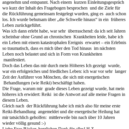
angenehm und entspannt. Nach einem kurzen Einleitungsgespräch
wo kurz der Inhalt des Fragebogen besprochen und die Ziele für
die Rückführung gemeinsam festgelegt wurden, ging es auch schon
los. Ich wurde behutsam über „die Schwelle hinaus“ in ein früheres
Leben zurückgeführt.
Was ich dann erlebt habe, war sehr überraschend: da ich seit Jahren
scheinbar ohne Grund an chronischen Krankheiten leide, habe ich
ein Leben mit einem katastrophalen Ereignis erwartet – ein Erlebnis
so traumatisch, dass es mich über den Tod hinaus im nächsten
Leben noch belastet und sich in Form von Krankheiten
manifestiert.
Doch das Leben das mir durch mein Höheres Ich gezeigt wurde,
war ein erfolgreiches und friedliches Leben: ich war vor sehr langer
Zeit der Anführer von Mönchen, die sich mit energetischen
Behandlungen (wie Reiki) beschäftigt haben.
Die Frage, warum mir grade dieses Leben gezeigt wurde, hat mein
höheres ich erwidert: Reiki ist die Antwort auf alle meine Fragen in
diesem Leben.
Gleich nach der Rückführung habe ich mich also für meine erste
Reiki-Behandlung angemeldet und die energetische Heilung hat
mir tatsächlich geholfen: mittlerweile bin nach über 10 Jahren
wieder völlig gesund :-)
Liebe Frau Bäcker, herzlichen Dank für alles! H.Z.