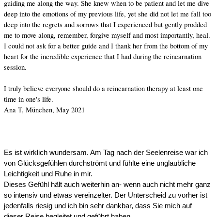
guiding me along the way. She knew when to be patient and let me dive
deep into the emotions of my previous life, yet she did not let me fall too
deep into the regrets and sorrows that I experienced but gently prodded
me to move along, remember, forgive myself and most importantly, heal.
I could not ask for a better guide and I thank her from the bottom of my
heart for the incredible experience that I had during the reincarnation
session.
I truly believe everyone should do a reincarnation therapy at least one
time in one's life.
Ana T, München, May 2021
Es ist wirklich wundersam. Am Tag nach der Seelenreise war ich
von Glücksgefühlen durchströmt und fühlte eine unglaubliche
Leichtigkeit und Ruhe in mir.
Dieses Gefühl hält auch weiterhin an- wenn auch nicht mehr ganz
so intensiv und etwas vereinzelter. Der Unterscheid zu vorher ist
jedenfalls riesig und ich bin sehr dankbar, dass Sie mich auf
dieser Reise begleitet und geführt haben.