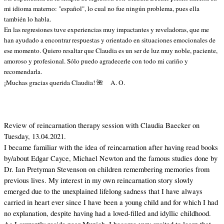
mi idioma materno: "español", lo cual no fue ningún problema, pues ella
también lo habla.
En las regresiones tuve experiencias muy impactantes y reveladoras, que me
han ayudado a encontrar respuestas y orientado en situaciones emocionales de
ese momento. Quiero resaltar que Claudia es un ser de luz muy noble, paciente,
amoroso y profesional. Sólo puedo agradecerle con todo mi cariño y
recomendarla.
¡Muchas gracias querida Claudia! 🌺 A. O.
Review of reincarnation therapy session with Claudia Baecker on
Tuesday, 13.04.2021.
I became familiar with the idea of reincarnation after having read books
by/about Edgar Cayce, Michael Newton and the famous studies done by
Dr. Ian Pretyman Stevenson on children remembering memories from
previous lives. My interest in my own reincarnation story slowly
emerged due to the unexplained lifelong sadness that I have always
carried in heart ever since I have been a young child and for which I had
no explanation, despite having had a loved-filled and idyllic childhood.