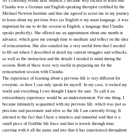
As I currently reside near Munich, I became very excited to learn that
Claudia was a German and English-speaking therapist certified by the
Michael Newton Institute and that she agreed to assist me in my journey
to learn about my previous lives (as English is my main language, it was
important for me to do the session in English, a language that Claudia
speaks perfectly). She offered me an appointment about one month in
advance, which gave me enough time to meditate and reflect on the idea
of reincarnation. She also emailed me a very useful form that I needed
to fill out where I described in detail my current struggles and setbacks,
as well as the instruction and the details I needed to mind during the
session. Both of these were very useful in preparing me for the
reincarnation session with Claudia.
The experience of learning about a previous life is very different for
everyone, so here I can only speak for myself. In my case, it rocked my
world and everything I ever thought I knew for sure. To call it an
extraordinary experience would be an understatement. For one thing, I
became intimately acquainted with my previous life, which was just as
precious and passionate and alive as the life I am currently living. It
attested to the fact that I have a timeless and immortal soul that is a
small piece of God/the life force and that is travels through time,
carrying with it all the pains and joys that it has experienced throughout