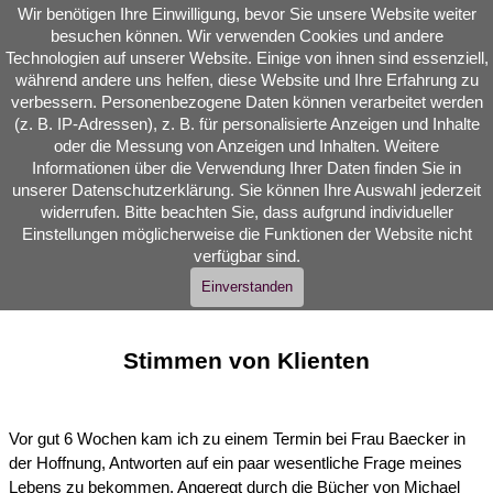
Direkt zum Seiteninhalt
Wir benötigen Ihre Einwilligung, bevor Sie unsere Website weiter
Reinkarnationstherapie  
besuchen können. Wir verwenden Cookies und andere
Seelenreisen Quantenheilung
Technologien auf unserer Website. Einige von ihnen sind essenziell,
während andere uns helfen, diese Website und Ihre Erfahrung zu
Menü überspringen
verbessern. Personenbezogene Daten können verarbeitet werden
(z. B. IP-Adressen), z. B. für personalisierte Anzeigen und Inhalte
oder die Messung von Anzeigen und Inhalten. Weitere
Informationen über die Verwendung Ihrer Daten finden Sie in
unserer Datenschutzerklärung. Sie können Ihre Auswahl jederzeit
widerrufen. Bitte beachten Sie, dass aufgrund individueller
Einstellungen möglicherweise die Funktionen der Website nicht
verfügbar sind.
Einverstanden
Stimmen von Klienten
Vor gut 6 Wochen kam ich zu einem Termin bei Frau Baecker in
der Hoffnung, Antworten auf ein paar wesentliche Frage meines
Lebens zu bekommen. Angeregt durch die Bücher von Michael