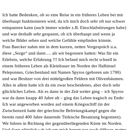
Ich hatte Bedenken, ob so eine Reise in ein früheres Leben bei mir
überhaupt funktionieren wird, da ich mich doch sehr oft nur schwer
entspannen kann (auch immer wieder z.B. Einschlafstörungen habe)
und war deshalb sehr gespannt, ob ich überhaupt und wenn ja
welche Bilder sehen und welche Gefühle empfinden könnte.
Frau Baecker nahm mir in dem kurzen, netten Vorgespräch u.a.
diese „Sorge“ und dann…. als wir begonnen hatten: Was für ein
Erlebnis, welche Erfahrung !!! Ich befand mich recht schnell in
einem früheren Leben als Kleinbauer im Norden der Halbinsel
Peleponnes, Griechenland mit Namen Spyros (geboren um 1790)
und war Besitzer von drei mittelgroßen Feldern mit Olivenbäumen.
Alles in allem hatte ich da ein zwar bescheidenes, aber doch sehr
glückliches Leben. Als es dann in der Zeit weiter ging – ich Spyros
war da dann knapp 40 Jahre alt – ging das Leben tragisch zu Ende:
Ich war angeworben worden auf einem Kriegsschiff (in der
Zwischenzeit hatte der griechische Befreiungskampf gegen die
bereits rund 400 Jahre dauernde Türkische Besatzung begonnen).
Wir fuhren in Richtung der gegenüberliegenden Küste im Norden.
Und dann plötzlich sah ich um mich herum nur noch diffuses mattes